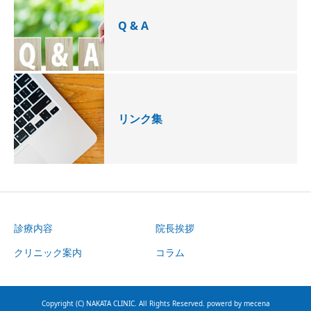
Q & A
リンク集
診療内容
院長挨拶
クリニック案内
コラム
Copyright (C) NAKATA CLINIC. All Rights Reserved. powerd by
mecena