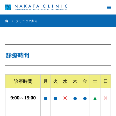
ーム
クリニック案内
診療内容
院長挨拶
クリニック案内
診療時間
コラム
診療時間
月
火
水
木
金
土
日
●
●
×
●
●
×
▲
9:00～13:00