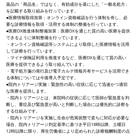
薬品の「商品名」ではなく、有効成分を基にした「一般名処方」
を記載する取り組みを行っています。
●医療情報取得加算：オンライン資格確認を行う体制を有し、必
要な診療情報を取得・活用する体制の整備を行っています。
●医療DX推進体制整備加算：医療DXを通じた質の高い医療を提供
できるように体制整備を行っています。
・オンライン資格確認等システムにより取得した医療情報を活用
して診療を行っています。
・マイナ保険証利用を推進するなど、医療DXを通じて質の高い
医療を提供できるよう取り組んでいます。
・電子処方箋の発行及び電子カルテ情報共有サービスを活用でき
る体制については今後導入予定です。
●院内トリアージ実施：緊急性の高い症状に応じて迅速かつ適切
な医療を提供します。
・院内トリアージとは、来院時の症状に応じて医師が緊急度を判
断し、重症及び緊急度が高いと判断した場合には優先的に診察を
する仕組みです。
・院内トリアージを実施し生命が危篤状態で直ちに対応が必要な
場合、院内トリアージ判定基準に基づき平日18時以降、土曜日
12時以降に限り、厚生労働省により定められた診療報酬制度の点